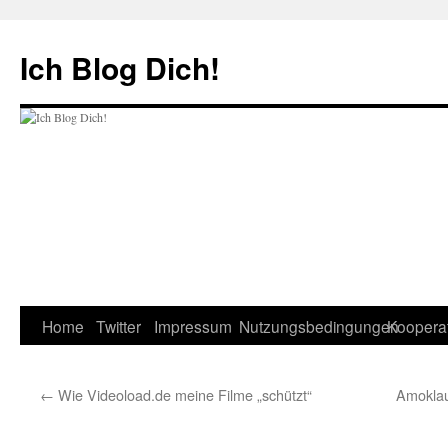
Zum
Inhalt
Ich Blog Dich!
springen
Home
Twitter
Impressum
Nutzungsbedingungen
Koopera
←
Wie Videoload.de meine Filme „schützt“
Amoklau