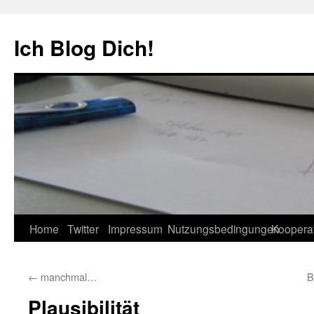
Zum
Inhalt
Ich Blog Dich!
springen
Home
Twitter
Impressum
Nutzungsbedingungen
Koopera
←
manchmal…
B
Plausibilität