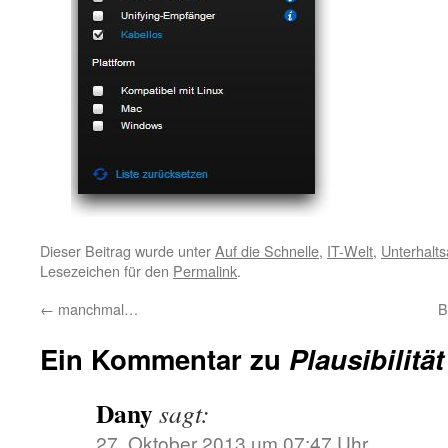
Dieser Beitrag wurde unter
Auf die Schnelle
,
IT-Welt
,
Unterhalt
Lesezeichen für den
Permalink
.
←
manchmal…
B
Ein Kommentar zu
Plausibilität
Dany
sagt:
27. Oktober 2013 um 07:47 Uhr