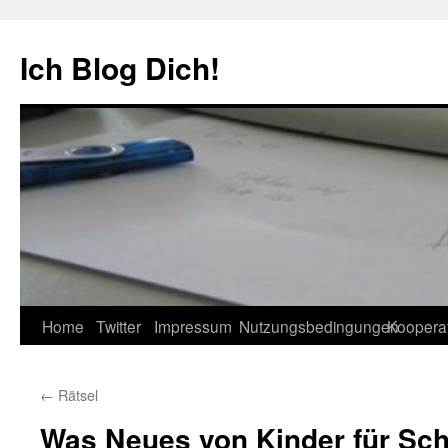
Zum
Inhalt
Ich Blog Dich!
springen
Home
Twitter
Impressum
Nutzungsbedingungen
Koopera
←
Rätsel
Was Neues von Kinder für Sc