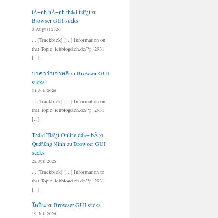
tÃ¬nh hÃ¬nh thá»i tiáº¿t
zu
Browser GUI sucks
3. August 2026
... [Trackback] [...] Information on
that Topic: ichblogdich.de/?p=2931
[...]
บาคาร่าเกาหลี
zu
Browser GUI
sucks
31. Juli 2026
... [Trackback] [...] Information on
that Topic: ichblogdich.de/?p=2931
[...]
Thá»i Tiáº¿t Online dá»± bÃ¡o
Quáº£ng Ninh
zu
Browser GUI
sucks
22. Juli 2026
... [Trackback] [...] Information to
that Topic: ichblogdich.de/?p=2931
[...]
โดจิน
zu
Browser GUI sucks
19. Juli 2026