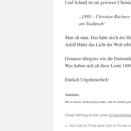
Und Schuld ist ein gewisser Christ
„1888 – Christian Büchner e
am Stadtpark“
Man oh man. Das hätte doch der He
Adolf Hitler das Licht der Welt erbl
Genauso übrigens wie die Dutzende 
Was haben sich all diese Leute 188
Einfach Ungeheuerlich!
Anmerkung:
Wer in diesem Artikel Ironie findet, darf die Grünen ger
Dieser Beitrag wurde unter
Unglaubliche
←
Aus Call-In-TV.de wird Call-In-TV.net 