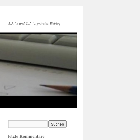
A.J. ' s und C.J. ' s privates Weblog
letzte Kommentare