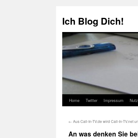
Zum
Inhalt
Ich Blog Dich!
springen
Home
Twitter
Impressum
Nutz
←
Aus Call-In-TV.de wird Call-In-TV.net 
An was denken Sie be