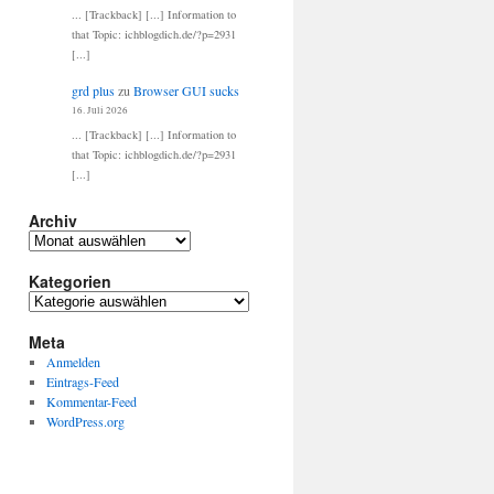
... [Trackback] [...] Information to
that Topic: ichblogdich.de/?p=2931
[...]
grd plus
zu
Browser GUI sucks
16. Juli 2026
... [Trackback] [...] Information to
that Topic: ichblogdich.de/?p=2931
[...]
Archiv
Archiv
Kategorien
Kategorien
Meta
Anmelden
Eintrags-Feed
Kommentar-Feed
WordPress.org