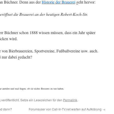
ian Büchner. Denn aus der
Historie der Brauerei
geht hervor:
röffnet die Brauerei an der heutigen Robert-Koch-Str.
rr Büchner schon 1888 wissen müssen, dass ein Jahr später
icken wird.
von Bierbrauereien, Sportvereine, Fußballvereine usw. auch.
8 nur dabei gedacht?
ne anrufen und mal fragen, ob sie nichts Besseres zu tun haben.
s
veröffentlicht. Setze ein Lesezeichen für den
Permalink
.
und dann?
Forumsuser von Call-In-TV.net warten auf Aufklärung
→