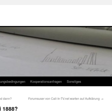
ungsbedingungen
Kooperationsanfragen
Sonstiges
und dann?
Forumsuser von Call-In-TV.net warten auf Aufklärung
→
i 1888?