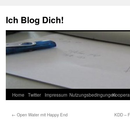
Zum
Inhalt
Ich Blog Dich!
springen
Home
Twitter
Impressum
Nutzungsbedingungen
Koopera
←
Open Water mit Happy End
KDD – Fo