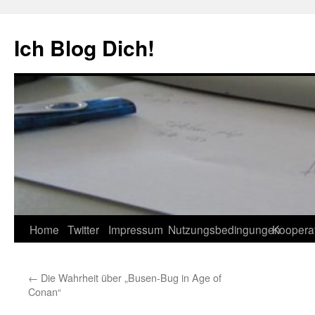
Zum
Inhalt
Ich Blog Dich!
springen
Home
Twitter
Impressum
Nutzungsbedingungen
Koopera
←
Die Wahrheit über „Busen-Bug in Age of
Conan“