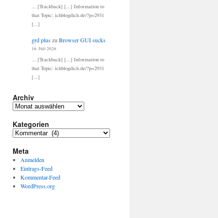
... [Trackback] [...] Information to
that Topic: ichblogdich.de/?p=2931
[...]
grd plus
zu
Browser GUI sucks
16. Juli 2026
... [Trackback] [...] Information to
that Topic: ichblogdich.de/?p=2931
[...]
Archiv
Archiv
Kategorien
Kategorien
Meta
Anmelden
Eintrags-Feed
Kommentar-Feed
WordPress.org