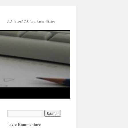
A.J. ' s und C.J. ' s privates Weblog
letzte Kommentare