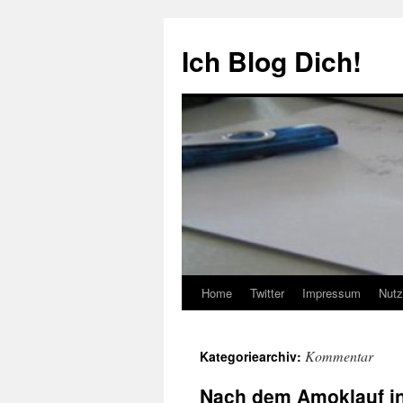
Zum
Inhalt
Ich Blog Dich!
springen
Home
Twitter
Impressum
Nutz
Kommentar
Kategoriearchiv:
Nach dem Amoklauf in