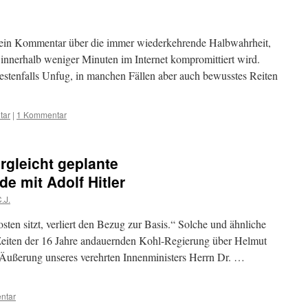
e ein Kommentar über die immer wiederkehrende Halbwahrheit,
nnerhalb weniger Minuten im Internet kompromittiert wird.
bestenfalls Unfug, in manchen Fällen aber auch bewusstes Reiten
tar
|
1 Kommentar
gleicht geplante
 mit Adolf Hitler
.J.
ten sitzt, verliert den Bezug zur Basis.“ Solche und ähnliche
eiten der 16 Jahre andauernden Kohl-Regierung über Helmut
n Äußerung unseres verehrten Innenministers Herrn Dr. …
ntar