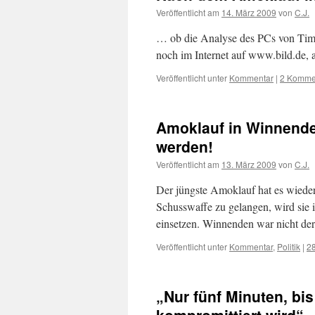
Veröffentlicht am
14. März 2009
von
C.J.
… ob die Analyse des PCs von Tim 
noch im Internet auf www.bild.de,
Veröffentlicht unter
Kommentar
|
2 Komme
Amoklauf in Winnende
werden!
Veröffentlicht am
13. März 2009
von
C.J.
Der jüngste Amoklauf hat es wieder
Schusswaffe zu gelangen, wird sie
einsetzen. Winnenden war nicht de
Veröffentlicht unter
Kommentar
,
Politik
|
2
„Nur fünf Minuten, bi