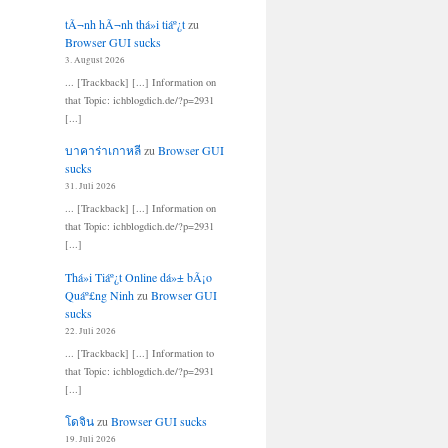
tÃ¬nh hÃ¬nh thá»i tiáº¿t
zu
Browser GUI sucks
3. August 2026
... [Trackback] [...] Information on
that Topic: ichblogdich.de/?p=2931
[...]
บาคาร่าเกาหลี
zu
Browser GUI
sucks
31. Juli 2026
... [Trackback] [...] Information on
that Topic: ichblogdich.de/?p=2931
[...]
Thá»i Tiáº¿t Online dá»± bÃ¡o
Quáº£ng Ninh
zu
Browser GUI
sucks
22. Juli 2026
... [Trackback] [...] Information to
that Topic: ichblogdich.de/?p=2931
[...]
โดจิน
zu
Browser GUI sucks
19. Juli 2026