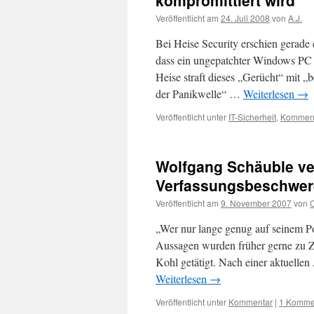
kompromittiert wird“
Veröffentlicht am
24. Juli 2008
von
A.J.
Bei Heise Security erschien gerad
dass ein ungepatchter Windows PC i
Heise straft dieses „Gerücht“ mit „
der Panikwelle“ …
Weiterlesen
→
Veröffentlicht unter
IT-Sicherheit
,
Kommen
Wolfgang Schäuble ver
Verfassungsbeschwerde
Veröffentlicht am
9. November 2007
von
C
„Wer nur lange genug auf seinem Pos
Aussagen wurden früher gerne zu Z
Kohl getätigt. Nach einer aktuelle
Weiterlesen
→
Veröffentlicht unter
Kommentar
|
1 Komme