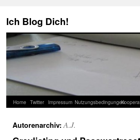
Zum
Inhalt
Ich Blog Dich!
springen
Home
Twitter
Impressum
Nutzungsbedingungen
Koopera
A.J.
Autorenarchiv: