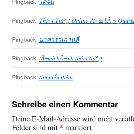
Pingback:
โดจิน
Pingback:
Thá»i Tiáº¿t Online dá»± bÃ¡o Quáº
Pingback:
บาคาร่าเกาหลี
Pingback:
tÃ¬nh hÃ¬nh thá»i tiáº¿t
Pingback:
tìm hiểu thêm
Schreibe einen Kommentar
Deine E-Mail-Adresse wird nicht veröffe
*
Felder sind mit
markiert