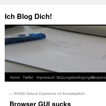
Zum
Inhalt
Ich Blog Dich!
springen
Home
Twitter
Impressum
Nutzungsbedingungen
Koopera
←
NVIDIA Geforce Experience mit Anmeldepflicht
Browser GUI sucks