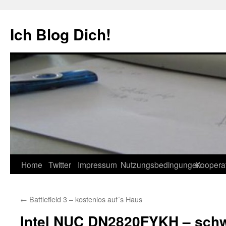
Zum
Inhalt
Ich Blog Dich!
springen
Home
Twitter
Impressum
Nutzungsbedingungen
Koopera
←
Battlefield 3 – kostenlos auf´s Haus
Intel NUC DN2820FYKH – schw