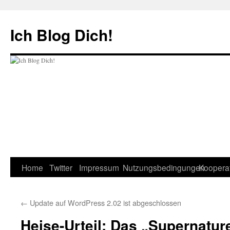
Zum
Inhalt
Ich Blog Dich!
springen
Home
Twitter
Impressum
Nutzungsbedingungen
Koopera
←
Update auf WordPress 2.02 ist abgeschlossen
Heise-Urteil: Das „Supernatu