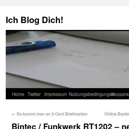
Zum
Inhalt
Ich Blog Dich!
springen
Home
Twitter
Impressum
Nutzungsbedingungen
Koopera
←
So kommt man an 3-Cent Briefmarken
Online-Bank
Bintec / Funkwerk RT1202 – n