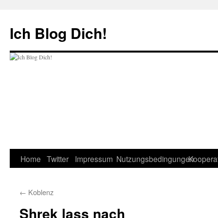
Zum
Inhalt
Ich Blog Dich!
springen
Home
Twitter
Impressum
Nutzungsbedingungen
Koopera
←
Koblenz
Shrek lass nach