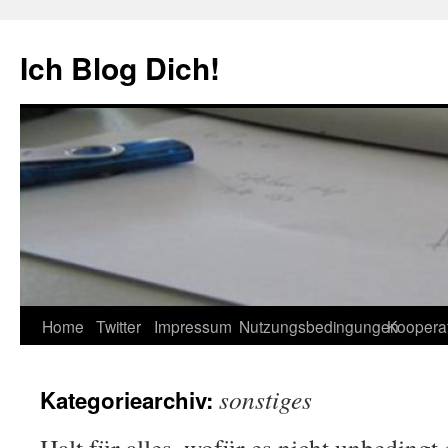
Zum
Inhalt
Ich Blog Dich!
springen
Home
Twitter
Impressum
Nutzungsbedingungen
Koopera
sonstiges
Kategoriearchiv: