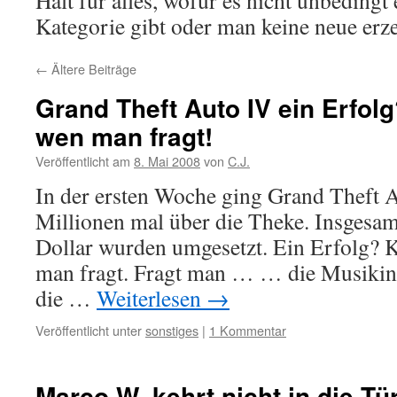
Halt für alles, wofür es nicht unbedingt 
Kategorie gibt oder man keine neue erz
←
Ältere Beiträge
Grand Theft Auto IV ein Erfol
wen man fragt!
Veröffentlicht am
8. Mai 2008
von
C.J.
In der ersten Woche ging Grand Theft 
Millionen mal über die Theke. Insgesam
Dollar wurden umgesetzt. Ein Erfolg? 
man fragt. Fragt man … … die Musikin
die …
Weiterlesen
→
Veröffentlicht unter
sonstiges
|
1 Kommentar
Marco W. kehrt nicht in die Tü