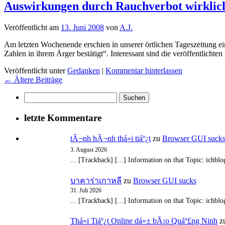
Auswirkungen durch Rauchverbot wirklich
Veröffentlicht am
13. Juni 2008
von
A.J.
Am letzten Wochenende erschien in unserer örtlichen Tageszeitung ein
Zahlen in ihrem Ärger bestätigt“. Interessant sind die veröffentlich
Veröffentlicht unter
Gedanken
|
Kommentar hinterlassen
←
Ältere Beiträge
Suchen
nach:
letzte Kommentare
tÃ¬nh hÃ¬nh thá»i tiáº¿t
zu
Browser GUI suck
3. August 2026
... [Trackback] [...] Information on that Topic: ichbl
บาคาร่าเกาหลี
zu
Browser GUI sucks
31. Juli 2026
... [Trackback] [...] Information on that Topic: ichbl
Thá»i Tiáº¿t Online dá»± bÃ¡o Quáº£ng Ninh
z