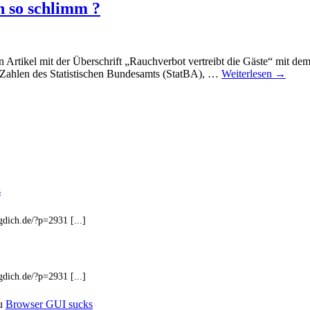
 so schlimm ?
 Artikel mit der Überschrift „Rauchverbot vertreibt die Gäste“ mit de
ten Zahlen des Statistischen Bundesamts (StatBA), …
Weiterlesen
→
s
ogdich.de/?p=2931 [...]
ogdich.de/?p=2931 [...]
u
Browser GUI sucks