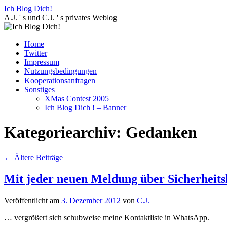
Zum
Ich Blog Dich!
Inhalt
A.J. ' s und C.J. ' s privates Weblog
springen
Home
Twitter
Impressum
Nutzungsbedingungen
Kooperationsanfragen
Sonstiges
XMas Contest 2005
Ich Blog Dich ! – Banner
Kategoriearchiv:
Gedanken
←
Ältere Beiträge
Mit jeder neuen Meldung über Sicherhei
Veröffentlicht am
3. Dezember 2012
von
C.J.
… vergrößert sich schubweise meine Kontaktliste in WhatsApp.