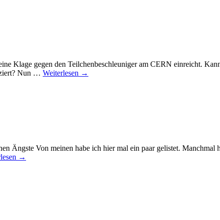
eine Klage gegen den Teilchenbeschleuniger am CERN einreicht. Kann 
duziert? Nun …
Weiterlesen
→
n Ängste Von meinen habe ich hier mal ein paar gelistet. Manchmal ha
rlesen
→