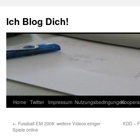
Zum
Inhalt
Ich Blog Dich!
springen
Home
Twitter
Impressum
Nutzungsbedingungen
Koopera
←
Fussball-EM 2008: weitere Videos einiger
KDD – Fo
Spiele online